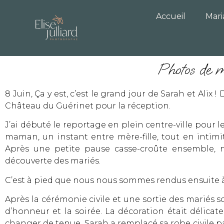
Accueil
Mar
Photos de 
8 Juin, Ça y est, c’est le grand jour de Sarah et Al
Château du Guérinet pour la réception.
J’ai débuté le reportage en plein centre-ville pour 
maman, un instant entre mère-fille, tout en intimi
Après une petite pause casse-croûte ensemble, no
découverte des mariés.
C’est à pied que nous nous sommes rendus ensuite à 
Après la cérémonie civile et une sortie des mariés s
d’honneur et la soirée. La décoration était délicate
changer de tenue. Sarah a remplacé sa robe civile pa