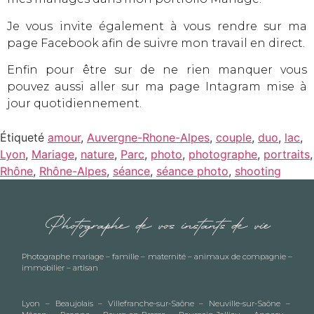
Je vous invite également à vous rendre sur
ma
page Facebook afin de suivre mon travail en direct
.
Enfin pour être sur de ne rien manquer vous
pouvez aussi aller sur
ma page Intagram mise à
jour quotidiennement
.
Étiqueté
amour
,
Auvergne-Rhone-Alpes
,
couple
,
duo
,
lac
,
Lyon
,
Mariage
,
nature
,
Parc
,
photo
,
photographe
,
portraits
,
Rhône
,
Rhône-Alpes
,
séance
,
séance photo
,
shooting
Photographe de vos instants de vie
Photographe
mariage
–
famille
–
maternité
–
animaux de compagnie
–
immobilier – artisan
Lyon – Beaujolais – Villefranche-sur-Saône – Neuville-sur-Saône –