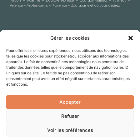
Mâcon – Roanne – Bourg-en-Bresse – Bourgoin-Jallieu – Annecy –
Valence – Aix-les-bains – Provence – Bourgogne et où vous désirez
Gérer les cookies
Pour offrir les meilleures expériences, nous utilisons des technologies
telles que les cookies pour stocker et/ou accéder aux informations des
appareils. Le fait de consentir à ces technologies nous permettra de
traiter des données telles que le comportement de navigation ou les ID
uniques sur ce site. Le fait de ne pas consentir ou de retirer son
consentement peut avoir un effet négatif sur certaines caractéristiques
et fonctions.
elise.julliard@gmail.com
Accepter
06 87 79 64 62
N° Siret : 809 010 457 00038
Refuser
Voir les préférences
Mentions légales
–
CGV
–
À propos
–
Contact