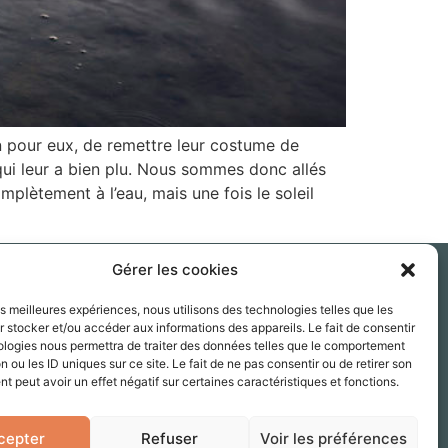
n pour eux, de remettre leur costume de
 qui leur a bien plu. Nous sommes donc allés
plètement à l’eau, mais une fois le soleil
Gérer les cookies
les meilleures expériences, nous utilisons des technologies telles que les
se.julliard@gmail.com
 stocker et/ou accéder aux informations des appareils. Le fait de consentir
06 87 79 64 62
ologies nous permettra de traiter des données telles que le comportement
n ou les ID uniques sur ce site. Le fait de ne pas consentir ou de retirer son
ret : 809 010 457 00038
 peut avoir un effet négatif sur certaines caractéristiques et fonctions.
ales
–
CGV
–
À propos
–
Contact
cepter
Refuser
Voir les préférences