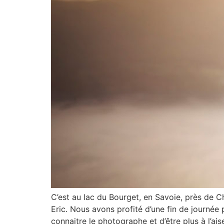
C’est au lac du Bourget, en Savoie, près de
Eric. Nous avons profité d’une fin de journée
connaitre le photographe et d’être plus à l’ais