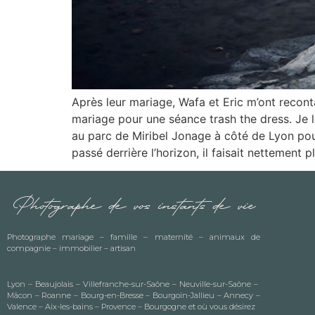
Après leur mariage, Wafa et Eric m’ont recon
mariage pour une séance trash the dress. Je le
au parc de Miribel Jonage à côté de Lyon pour 
passé derrière l’horizon, il faisait nettement pl
Photographe de vos instants de vie
Photographe
mariage
–
famille
–
maternité
–
animaux de
compagnie
– immobilier – artisan
Lyon – Beaujolais – Villefranche-sur-Saône – Neuville-sur-Saône –
Mâcon – Roanne – Bourg-en-Bresse – Bourgoin-Jallieu – Annecy –
Valence – Aix-les-bains – Provence – Bourgogne et où vous désirez