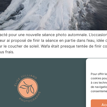
tacté pour une nouvelle séance photo automnale. L’occasio
ur ai proposé de finir la séance en partie dans l’eau, idée
le coucher de soleil. Wafa était presque tentée de finir com
us frais.
Pour offrir 
eli
cookies pour
à ces techn
de navigatio
N° Si
consentement
Mentions lég
Ac